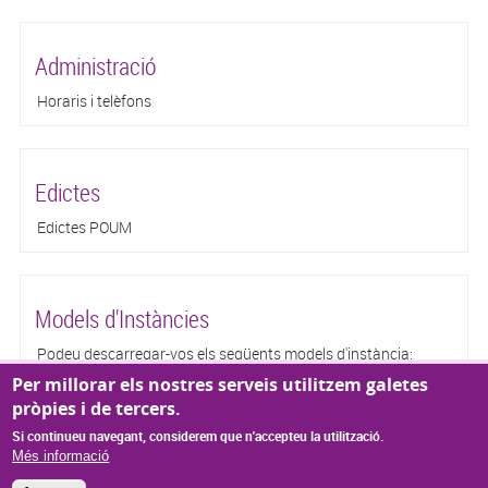
Administració
Horaris i telèfons
Edictes
Edictes POUM
Models d'Instàncies
Podeu descarregar-vos els següents models d'instància:
Instància genèrica Instància padró Autorització padró Canvi
Per millorar els nostres serveis utilitzem galetes
titularitat nínxol Llicència urbanística Comunicació d'obres
pròpies i de tercers.
menors Ús esporàdic equipament municipal
Si continueu navegant, considerem que n'accepteu la utilització.
Més informació