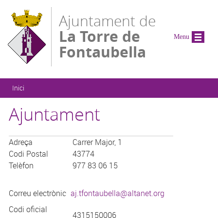
Vés al contingut
Ajuntament de
La Torre de
Menu
Fontaubella
Esteu aquí
Inici
Ajuntament
Adreça
Carrer Major, 1
Codi Postal
43774
Telèfon
977 83 06 15
Correu electrònic
aj.tfontaubella@altanet.org
Codi oficial
4315150006