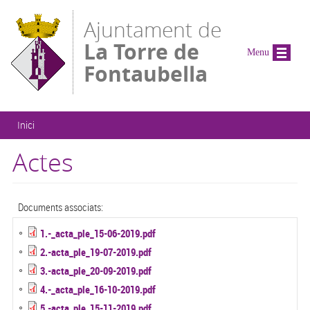
Vés al contingut
Ajuntament de
La Torre de
Menu
Fontaubella
Esteu aquí
Inici
Actes
Documents associats:
1.-_acta_ple_15-06-2019.pdf
2.-acta_ple_19-07-2019.pdf
3.-acta_ple_20-09-2019.pdf
4.-_acta_ple_16-10-2019.pdf
5.-acta_ple_15-11-2019.pdf