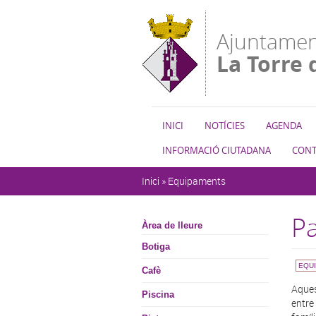
Vés al contingut
Ajuntamen
La Torre 
INICI
NOTÍCIES
AGENDA
INFORMACIÓ CIUTADANA
CONT
Esteu aquí
Inici
»
Equipaments
Pa
Àrea de lleure
Botiga
EQU
Cafè
Aques
Piscina
entre 