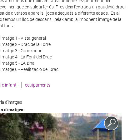
ies amb nens que utilitzen l'àrea de lleure i evidentment per
evol nen que en vulgui fer ús. Presideix l'entrada un gaudinià drac i
sa de diversos aparells i jocs adequats a diferents edads. És al
x temps un lloc de descans i relax amb la imponent imatge de la
al fons.
Imatge 1 - Vista general
Imatge 2 - Drac de la Torre
Imatge 3 - Gronxador
Imatge 4 - La Font del Drac
Imatge 5 - L'Alzina
Imatge 6 - Realització del Drac
rc infantil
equipaments
ria d'imatges
ia d'imatges: