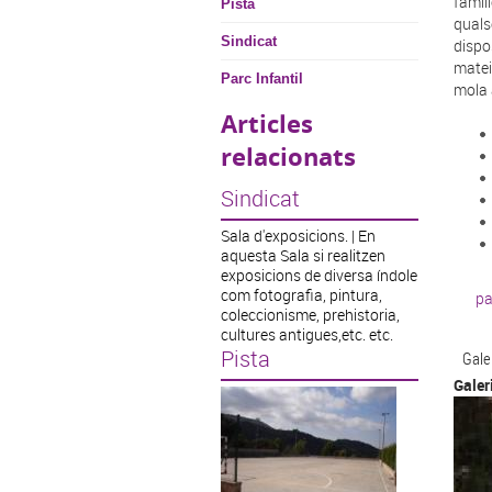
famíl
Pista
quals
Sindicat
dispo
matei
Parc Infantil
mola 
Articles
relacionats
Sindicat
Sala d'exposicions. | En
aquesta Sala si realitzen
exposicions de diversa índole
com fotografia, pintura,
pa
coleccionisme, prehistoria,
cultures antigues,etc. etc.
Pista
Gale
Galer