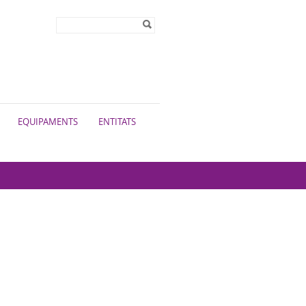
Formulari de
Cerca
cerca
EQUIPAMENTS
ENTITATS