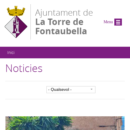
Vés al contingut
Ajuntament de
La Torre de
Menu
Fontaubella
Esteu aquí
Inici
Noticies
Filtre per categoria