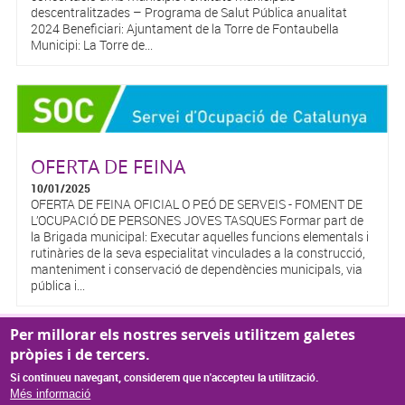
descentralitzades – Programa de Salut Pública anualitat
2024 Beneficiari: Ajuntament de la Torre de Fontaubella
Municipi: La Torre de...
OFERTA DE FEINA
10/01/2025
OFERTA DE FEINA OFICIAL O PEÓ DE SERVEIS - FOMENT DE
L’OCUPACIÓ DE PERSONES JOVES TASQUES Formar part de
la Brigada municipal: Executar aquelles funcions elementals i
rutinàries de la seva especialitat vinculades a la construcció,
manteniment i conservació de dependències municipals, via
pública i...
Per millorar els nostres serveis utilitzem galetes
Pàgines
« primer
‹ anterior
1
2
3
4
5
6
7
8
9
…
pròpies i de tercers.
SEGÜENT ›
últim »
Si continueu navegant, considerem que n'accepteu la utilització.
Més informació