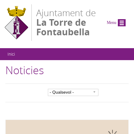
Vés al contingut
Ajuntament de
La Torre de
Menu
Fontaubella
Esteu aquí
Inici
Noticies
Filtre per categoria