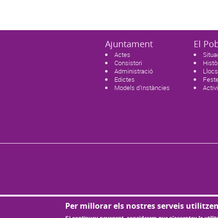
Ajuntament
El Po
Actes
Situa
Consistori
Histò
Administració
Llocs
Edictes
Feste
Models d'Instàncies
Activ
Per millorar els nostres serveis utilitze