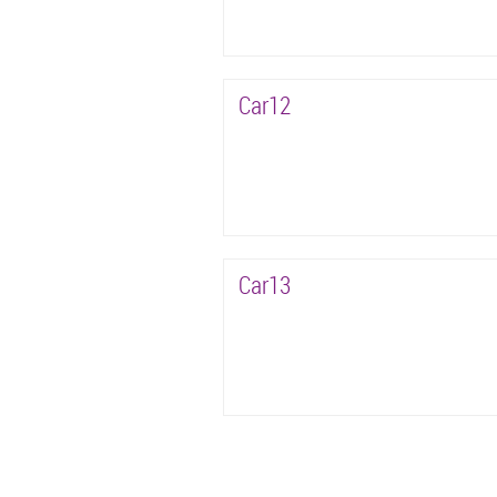
Car12
Car13
Pàgines