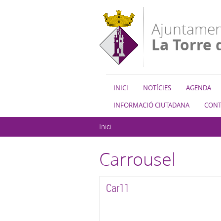
Vés al contingut
Ajuntamen
La Torre 
INICI
NOTÍCIES
AGENDA
INFORMACIÓ CIUTADANA
CONT
Esteu aquí
Inici
Carrousel
Car11