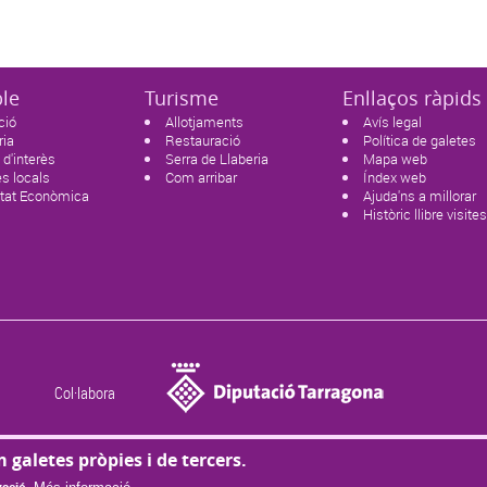
ble
Turisme
Enllaços ràpids
ció
Allotjaments
Avís legal
ria
Restauració
Política de galetes
 d'interès
Serra de Llaberia
Mapa web
s locals
Com arribar
Índex web
itat Econòmica
Ajuda'ns a millorar
Històric llibre visite
Col·labora
m galetes pròpies i de tercers.
© Missatge de Copyright