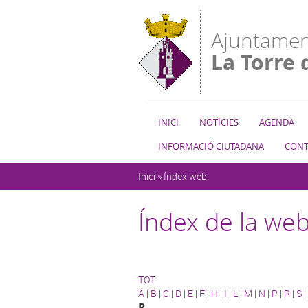
Vés al contingut
Ajuntamen
La Torre 
INICI
NOTÍCIES
AGENDA
INFORMACIÓ CIUTADANA
CONT
Esteu aquí
Inici
»
Índex web
Índex de la we
TOT
A
|
B
|
C
|
D
|
E
|
F
|
H
|
I
|
L
|
M
|
N
|
P
|
R
|
S
|
R