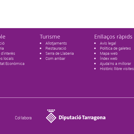
ble
Turisme
Enllaços ràpids
ció
Allotjaments
Avís legal
ria
Restauració
Política de galetes
 d'interès
Serra de Llaberia
Mapa web
s locals
Com arribar
Índex web
itat Econòmica
Ajuda'ns a millorar
Històric llibre visite
Col·labora