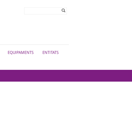
Formulari de
Cerca
cerca
EQUIPAMENTS
ENTITATS