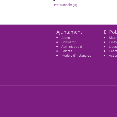
Restauracio (0)
Ajuntament
El Po
Actes
Situa
Consistori
Histò
Administració
Llocs
Edictes
Feste
Models d'Instàncies
Activ