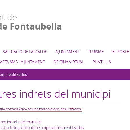
t de
de Fontaubella
SALUTACIÓ DE L'ALCALDE
AJUNTAMENT
TURISME
EL POBLE
ACTA AMB L'AJUNTAMENT
OFICINA VIRTUAL
PUNT LILA
ions realitzades
tres indrets del municipi
RA FOTOGRÀFICA DE LES EXPOSICIONS REALITZADES
tres indrets del municipi
stra fotografica de les exposicions realitzades