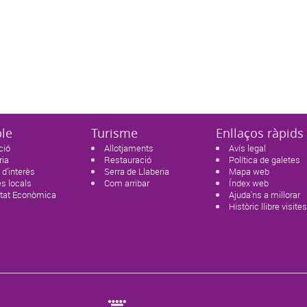
ble
Turisme
Enllaços ràpids
ció
Allotjaments
Avís legal
ria
Restauració
Política de galetes
 d'interès
Serra de Llaberia
Mapa web
s locals
Com arribar
Índex web
itat Econòmica
Ajuda'ns a millorar
Històric llibre visite