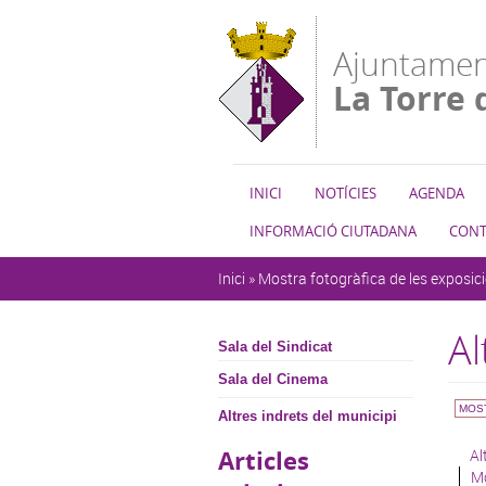
Vés al contingut
Ajuntamen
La Torre 
INICI
NOTÍCIES
AGENDA
INFORMACIÓ CIUTADANA
CONT
Esteu aquí
Inici
»
Mostra fotogràfica de les exposic
Al
Sala del Sindicat
Sala del Cinema
MOST
Altres indrets del municipi
Articles
Al
Mo