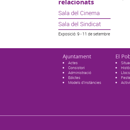
relacionats
Sala del Cinema
Sala del Sindicat
Exposició: 9 - 11 de setembre
Ajuntament
El Po
Actes
Situa
Consistori
Histò
Administració
Llocs
Edictes
Feste
Models d'Instàncies
Activ