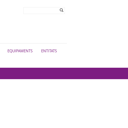
Formulari de
Cerca
cerca
EQUIPAMENTS
ENTITATS