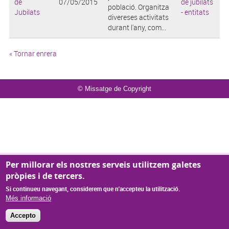
de
07/05/2015
de jubilats
població. Organitza
Jubilats
- entitats
divereses activitats
durant l'any, com...
« Tornar enrera
© Missatge de Copyright
Per millorar els nostres serveis utilitzem galetes
pròpies i de tercers.
Si continueu navegant, considerem que n'accepteu la utilització.
Més informació
Accepto