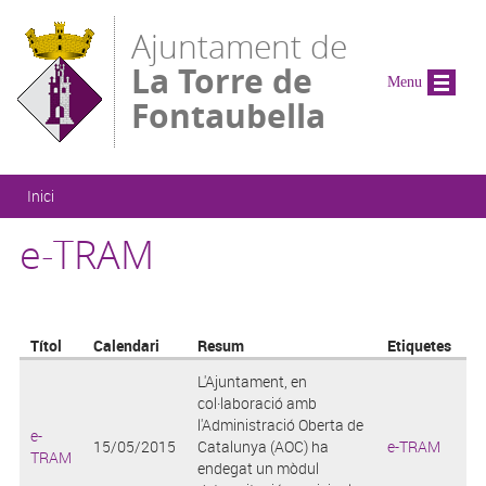
Vés al contingut
Ajuntament de
La Torre de
Menu
Fontaubella
Esteu aquí
Inici
e-TRAM
Títol
Calendari
Resum
Etiquetes
L'Ajuntament, en
col·laboració amb
l'Administració Oberta de
e-
15/05/2015
Catalunya (AOC) ha
e-TRAM
TRAM
endegat un mòdul