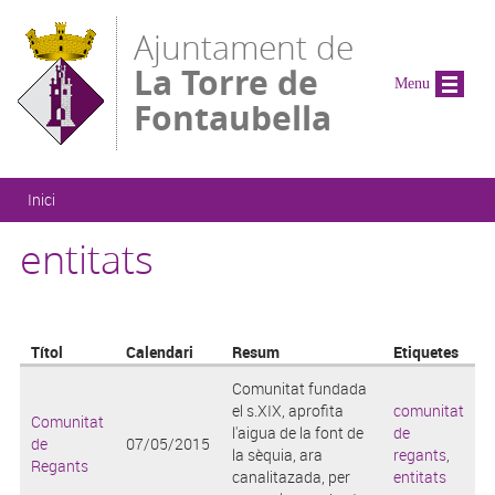
Vés al contingut
Ajuntament de
La Torre de
Menu
Fontaubella
Esteu aquí
Inici
entitats
Títol
Calendari
Resum
Etiquetes
Comunitat fundada
el s.XIX, aprofita
comunitat
Comunitat
l'aigua de la font de
de
de
07/05/2015
la sèquia, ara
regants
,
Regants
canalitazada, per
entitats