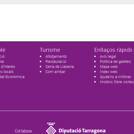
ble
Turisme
Enllaços ràpids
ció
Allotjaments
Avís legal
ria
Restauració
Política de galetes
 d'interès
Serra de Llaberia
Mapa web
s locals
Com arribar
Índex web
itat Econòmica
Ajuda'ns a millorar
Històric llibre visite
Col·labora