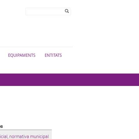
Formulari de
Cerca
cerca
EQUIPAMENTS
ENTITATS
es
cial
,
normativa municipal