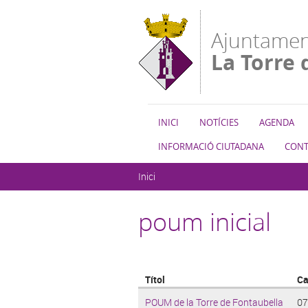
Vés al contingut
Ajuntamen
La Torre 
INICI
NOTÍCIES
AGENDA
INFORMACIÓ CIUTADANA
CONT
Esteu aquí
Inici
poum inicial
Títol
Ca
POUM de la Torre de Fontaubella
07