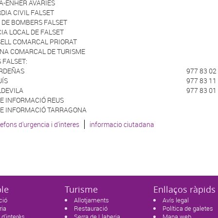
A-ENHER AVARIES
DIA CIVIL FALSET
 DE BOMBERS FALSET
CIA LOCAL DE FALSET
ELL COMARCAL PRIORAT
INA COMARCAL DE TURISME
 FALSET:
ARDEÑAS
977 83 02 
UÍS
977 83 11 
LDEVILA
977 83 01 
E INFORMACIÓ REUS
E INFORMACIÓ TARRAGONA
lefons d'urgencia i d'interes
informacio ciutadana
ble
Turisme
Enllaços ràpids
ció
Allotjaments
Avís legal
ria
Restauració
Política de galetes
 d'interès
Serra de Llaberia
Mapa web