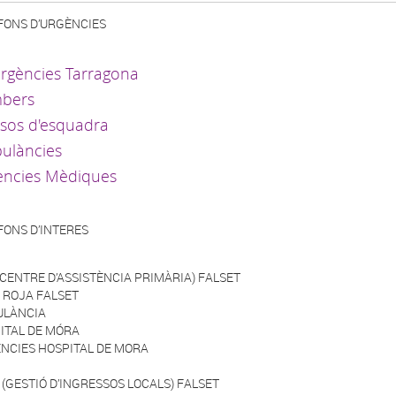
FONS D’URGÈNCIES
rgències Tarragona
bers
sos d'esquadra
ulàncies
encies Mèdiques
FONS D’INTERES
(CENTRE D’ASSISTÈNCIA PRIMÀRIA) FALSET
 ROJA FALSET
LÀNCIA
ITAL DE MÓRA
NCIES HOSPITAL DE MORA
 (GESTIÓ D’INGRESSOS LOCALS) FALSET