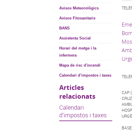
TELÈ
Avisos Meteorològics
Avisos Fitosanitaris
Eme
BANS
Bom
Assistenta Social
Mos
Horari del metge i la
Amb
infermera
Urg
Mapa de risc d'incendi
Calendari d’impostos i taxes
TELÈ
Articles
CAP 
relacionats
CRUZ
AMBU
Calendari
HOSP
d’impostos i taxes
URGÈ
BASE