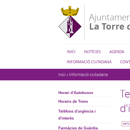
Vés al contingut
Ajuntamen
La Torre 
INICI
NOTÍCIES
AGENDA
INFORMACIÓ CIUTADANA
CONT
Esteu aquí
Inici
»
Informació ciutadana
Te
Horari d'Autobusos
Horaris de Trens
d'
Telèfons d'urgència i
d'interès
INFO
Farmàcies de Guàrdia