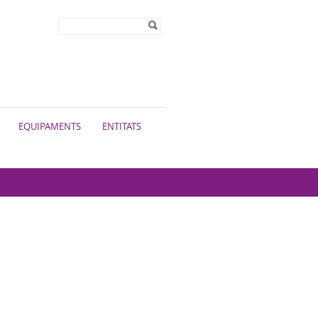
Formulari de
Cerca
cerca
EQUIPAMENTS
ENTITATS