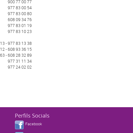
900 77 00 77
977 83 00 54
977 83 00 80
608 09 34 76
977 83 01 19
977 83 10 23
13 - 977 83 13 38
12 - 608 93 36 15
63 - 608 28 32 89
977 31 11 34
977 24 02 02
Perfils Socials
Facebook