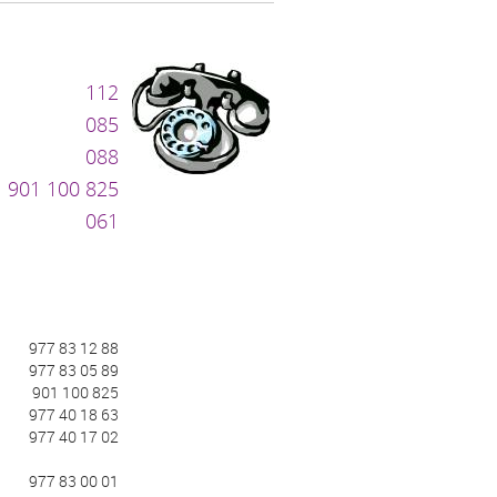
112
085
088
901 100 825
061
977 83 12 88
977 83 05 89
901 100 825
977 40 18 63
977 40 17 02
977 83 00 01