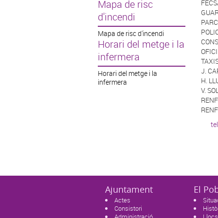
Mapa de risc
FECS
GUAR
d'incendi
PARC
POLI
Mapa de risc d'incendi
CONS
Horari del metge i la
OFIC
infermera
TAXIS
J. C
Horari del metge i la
H. LL
infermera
V. SO
RENF
RENF
te
Ajuntament
El Po
Actes
Situa
Consistori
Histò
Administració
Llocs